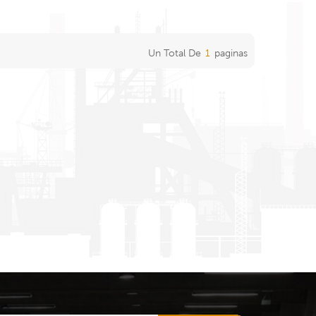
Un Total De
1
Paginas