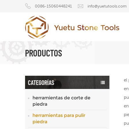
0086-15060448241
info@yuetutools.com
PRODUCTOS
el
CATEGORÍAS
en
pu
herramientas de corte de
piedra
en
pi
herramientas para pulir
piedra
pu