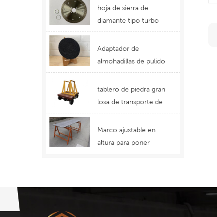
uso duradero Hojas de
hoja de sierra de
corte con el mejor
diamante tipo turbo
diseño
para cortar granito
piedra de cuarzo
Adaptador de
precio de suministro
almohadillas de pulido
de china
para amoladora
angular Soporte de
tablero de piedra gran
disco abrasivo
losa de transporte de
paquetes tipo carro de
ferry carro de control
Marco ajustable en
remoto
altura para poner
encimera para
fabricación Taburete
de sujeción superior
de piedra de acero
inoxidable