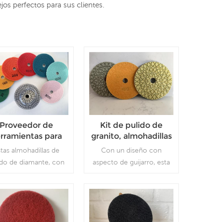
ejos perfectos para sus clientes.
Proveedor de
Kit de pulido de
rramientas para
granito, almohadillas
ricación de piedra
de lijado de
tas almohadillas de
Con un diseño con
lmohadillas de
diamante,
ido de diamante, con
aspecto de guijarro, esta
lido de diamante
almohadillas de
diámetro de 4'' y que
almohadilla para pulir
oladora angular
pulido de piedra,
nstalan en amoladoras
piedra es eficaz para pulir
4'' Hoja de pulido
proveedor chino
angulares u otras
granito, mármol, cuarzo y
 piedra instalada
uinas manuales, son
otros materiales pétreos,
 populares entre los
y ofrece una larga vida útil.