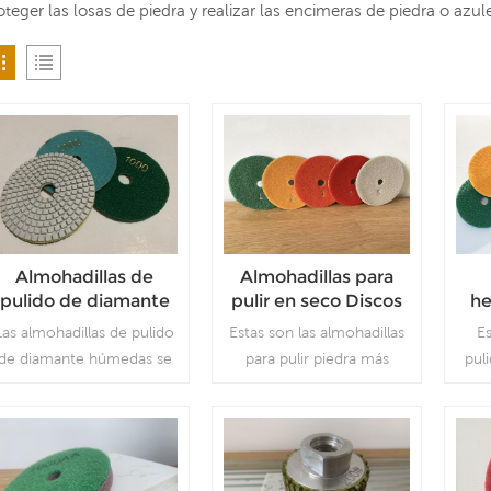
oteger las losas de piedra y realizar las encimeras de piedra o azul
Almohadillas de
Almohadillas para
pulido de diamante
pulir en seco Discos
he
húmedas discos de
para pulir bordes de
fab
Las almohadillas de pulido
Estas son las almohadillas
Es
respaldo de
piedra sin
A
de diamante húmedas se
para pulir piedra más
pul
amoladora angular
herramienta de
pu
utilizan para pulir
vendidas, que pueden
un 
tipo gancho y bucle
pulido de calidad del
Am
materiales de
usarse sin agua. Es fácil de
se i
para fabricación de
agua
de 
construcción como
instalar en una máquina
piedra
de
piedra de cuarzo, granito,
pulidora manual o en una
máq
mármol, hormigón, etc.
máquina grande. Los
muy