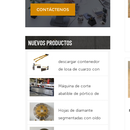
CONTÁCTENOS
NUEVOS PRODUCTOS
descargar contenedor
de losa de cuarzo con
equipo de brazo
telescópico de
Máquina de corte
montacargas
abatible de pórtico de
5 ejes corte de piedra
funcional por chorro
Hojas de diamante
de agua
segmentadas con oído
de protección para un