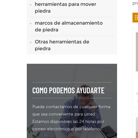
pr
herramientas para mover
piedra
marcos de almacenamiento
de piedra
Otras herramientas de
piedra
COMO PODEMOS AYUDARTE
Puede contactarnos de cualquier forma
que sea conveniente para usted.
Estamos disponibles las 24 horas por
correo electrónico o por teléfono.