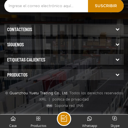
números para lograr
SUSCRIBIR
diferentes efectos. También
puede usarlo junto con
almohadillas de pulido
normales, lo que le brinda
CONTÁCTENOS
una superficie de piedra
perfecta.
SÍGUENOS
ETIQUETAS CALIENTES
PRODUCTOS
©
Quanzhou Yuetu Trading Co., Ltd.
Todos los derechos reservados
XML
|
política de privacidad
Soporta red IPv6
Casa
Productos
Whatsapp
Skype