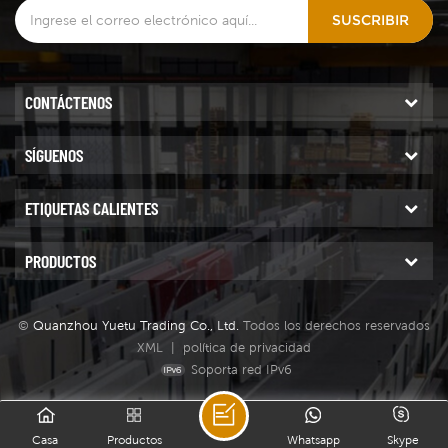
herramientas de piedra o
SUSCRIBIR
fabricantes de piedra.
CONTÁCTENOS
SÍGUENOS
ETIQUETAS CALIENTES
PRODUCTOS
©
Quanzhou Yuetu Trading Co., Ltd.
Todos los derechos reservados
XML
|
política de privacidad
Soporta red IPv6
Casa
Productos
Whatsapp
Skype