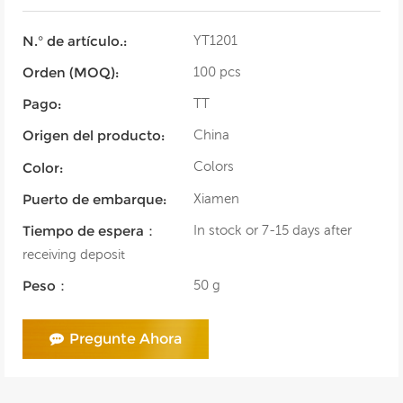
YT1201
N.° de artículo.:
100 pcs
Orden (MOQ):
TT
Pago:
China
Origen del producto:
Colors
Color:
Xiamen
Puerto de embarque:
In stock or 7-15 days after
Tiempo de espera：
receiving deposit
50 g
Peso：
Pregunte Ahora