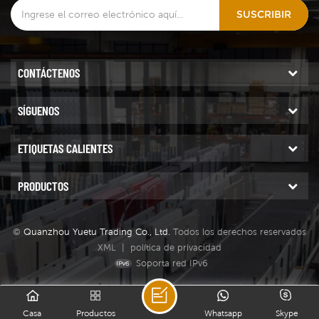
presión de trabajo es de
SUSCRIBIR
360 - 380mpa.la bomba
usa aire sistema de
enfriamiento (no necesario
para enfriamiento, como
CONTÁCTENOS
una máquina de agua fría o
una torre de enfriamiento,
SÍGUENOS
etc. .) , que se puede usar
inmediatamente con
ETIQUETAS CALIENTES
electricidad , y la mesa de
corte CNC es de tipo
PRODUCTOS
pórtico , junto con el
sistema automático de
entrega de abrasivo .
©
Quanzhou Yuetu Trading Co., Ltd.
Todos los derechos reservados
XML
|
política de privacidad
Soporta red IPv6
Casa
Productos
Whatsapp
Skype