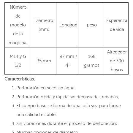
Número
de
Diámetro
Esperanza
modelo
Longitud
peso
(mm)
de vida
de la
máquina.
Alrededor
M14 y G
97 mm /
168
35 mm
de 300
1/2
4 ''
gramos
hoyos
Características:
Perforación en seco sin agua;
Perforación nítida y rápida sin demasiadas rebabas;
El cuerpo base se forma de una sola vez para lograr
una calidad estable;
Sin vibraciones durante el proceso de perforación;
Muchas opciones de diámetro;