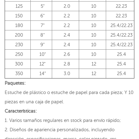
125
5"
2.0
10
22.23
150
6"
2.2
10
22.23
180
7"
2.2
10
25.4/22.23
200
8''
2.4
10
25.4/22.23
230
9"
2.4
10
25.4/22.23
250
10"
2.6
10
25.4
300
12"
2.8
12
25.4
350
14"
3.0
12
25.4
Paquetes:
Estuche de plástico o estuche de papel para cada pieza; Y 10
piezas en una caja de papel.
Características:
1. Varios tamaños regulares en stock para envío rápido;
2. Diseños de apariencia personalizados, incluyendo
dirección, especificaciones, marca, color pintado, etc.