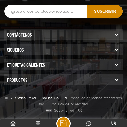
en las fábricas y se
SUSCRIBIR
prolonga la vida útil de las
brocas. Fabricamos brocas
tanto húmedas como
secas para cortar piedra
CONTÁCTENOS
durante muchos años, con
calidad confiable y buenos
SÍGUENOS
precios.
ETIQUETAS CALIENTES
PRODUCTOS
©
Quanzhou Yuetu Trading Co., Ltd.
Todos los derechos reservados
XML
|
política de privacidad
Soporta red IPv6