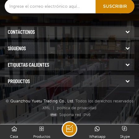
normales, es fácil crear
SUSCRIBIR
astillas en el borde del
nanovidrio y es posible que
los discos se rompan en
segmentos.
CONTÁCTENOS
SÍGUENOS
ETIQUETAS CALIENTES
PRODUCTOS
©
Quanzhou Yuetu Trading Co., Ltd.
Todos los derechos reservados
XML
|
política de privacidad
Soporta red IPv6
Casa
Productos
Whatsapp
Skype