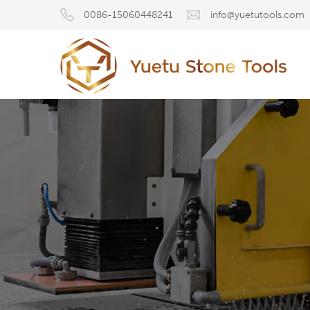
0086-15060448241
info@yuetutools.com