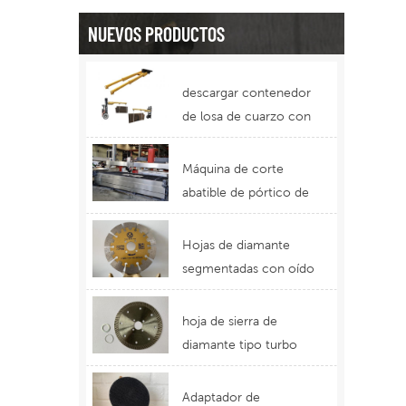
NUEVOS PRODUCTOS
descargar contenedor
de losa de cuarzo con
equipo de brazo
telescópico de
Máquina de corte
montacargas
abatible de pórtico de
5 ejes corte de piedra
funcional por chorro
Hojas de diamante
de agua
segmentadas con oído
de protección para un
uso duradero Hojas de
hoja de sierra de
corte con el mejor
diamante tipo turbo
diseño
para cortar granito
piedra de cuarzo
Adaptador de