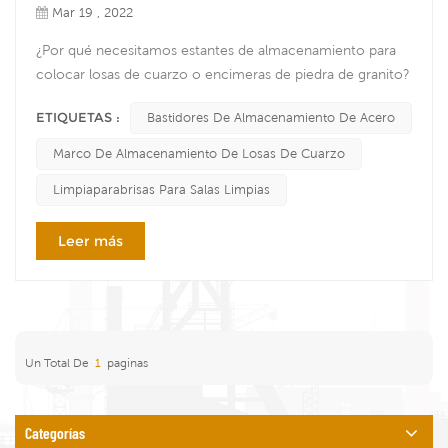
Mar 19 , 2022
¿Por qué necesitamos estantes de almacenamiento para
colocar losas de cuarzo o encimeras de piedra de granito?
ya sea que usted sea un mayorista de losas de cuarzo o un
ETIQUETAS :
Bastidores De Almacenamiento De Acero
fabricante de encimeras de granito,, el almacenamiento de
losas de piedra de gran tamaño es difícil, porque el
Marco De Almacenamiento De Losas De Cuarzo
almacenamiento inadecuado podría resultar en daños
Limpiaparabrisas Para Salas Limpias
costosos. en los detalles, a pesar de la naturaleza duradera
del cuar...
Leer más
Un Total De
1
Paginas
Categorías